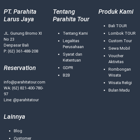
PT. Parahita
Tentang
Produk Kami
Larus Jaya
Parahita Tour
Bali TOUR
JL. Gunung Bromo XI
Tentang Kami
Lombok TOUR
No 23
Legalitas
Custom Tour
Denpasar Bali
Perusahaan
Sewa Mobil
P: (62) 361-488-208
Syarat dan
Voucher
Ketentuan
Aktivitas
Reservation
GDPR
Rombongan
B2B
Wisata
info@parahitatour.com
Wisata Religi
WA:
(62) 821-400-780-
Bulan Madu
97
Line: @parahitatour
Lainnya
Blog
Customer