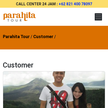
CALL CENTER 24 JAM :
+62 821 400 78097
Parahita Tour
/
Customer
/
Customer