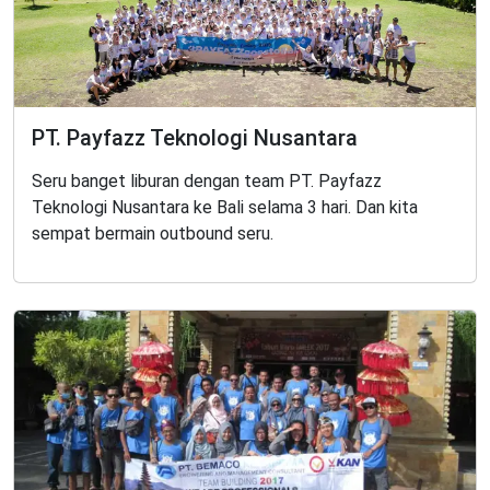
PT. Payfazz Teknologi Nusantara
Seru banget liburan dengan team PT. Payfazz
Teknologi Nusantara ke Bali selama 3 hari. Dan kita
sempat bermain outbound seru.