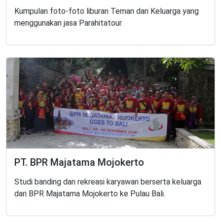
Kumpulan foto-foto liburan Teman dan Keluarga yang
menggunakan jasa Parahitatour.
PT. BPR Majatama Mojokerto
Studi banding dan rekreasi karyawan berserta keluarga
dari BPR Majatama Mojokerto ke Pulau Bali.