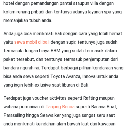
hotel dengan pemandangan pantai ataupun villa dengan
kolam renang pribadi dan tentunya adanya layanan spa yang
memanjakan tubuh anda.
Anda juga bisa menikmati Bali dengan cara yang lebih hemat
yaitu
sewa mobil di bali
dengan supir, tentunya juga sudah
termasuk dengan biaya BBM yang sudah termasuk dalam
paket tersebut, dan tentunya termasuk penjemputan dari
bandara ngurah rai. Terdapat berbagai pilihan kendaraan yang
bisa anda sewa seperti Toyota Avanza, Innova untuk anda
yang ingin lebih exlusive saat liburan di Bali.
Terdapat juga voucher aktivitas seperti Rafting maupun
wahana permainan di
Tanjung Benoa
seperti Banana Boat,
Parasailing hingga Seawalker yang juga sangat seru saat
anda menikmati keindahan alam bawah laut dari kawasan