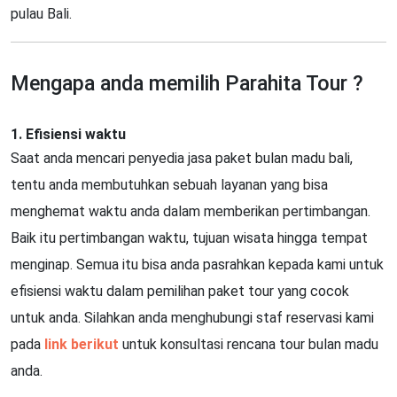
pulau Bali.
Mengapa anda memilih Parahita Tour ?
1. Efisiensi waktu
Saat anda mencari penyedia jasa paket bulan madu bali,
tentu anda membutuhkan sebuah layanan yang bisa
menghemat waktu anda dalam memberikan pertimbangan.
Baik itu pertimbangan waktu, tujuan wisata hingga tempat
menginap. Semua itu bisa anda pasrahkan kepada kami untuk
efisiensi waktu dalam pemilihan paket tour yang cocok
untuk anda. Silahkan anda menghubungi staf reservasi kami
pada
link berikut
untuk konsultasi rencana tour bulan madu
anda.