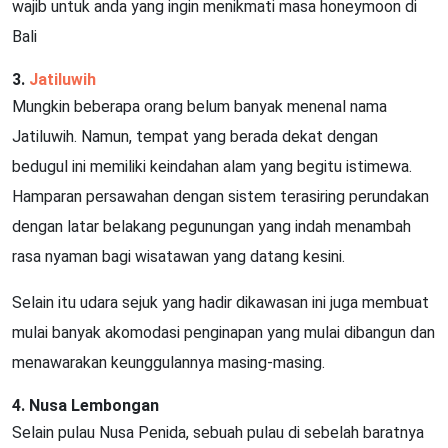
wajib untuk anda yang ingin menikmati masa honeymoon di
Bali
3.
Jatiluwih
Mungkin beberapa orang belum banyak menenal nama
Jatiluwih. Namun, tempat yang berada dekat dengan
bedugul ini memiliki keindahan alam yang begitu istimewa.
Hamparan persawahan dengan sistem terasiring perundakan
dengan latar belakang pegunungan yang indah menambah
rasa nyaman bagi wisatawan yang datang kesini.
Selain itu udara sejuk yang hadir dikawasan ini juga membuat
mulai banyak akomodasi penginapan yang mulai dibangun dan
menawarakan keunggulannya masing-masing.
4. Nusa Lembongan
Selain pulau Nusa Penida, sebuah pulau di sebelah baratnya