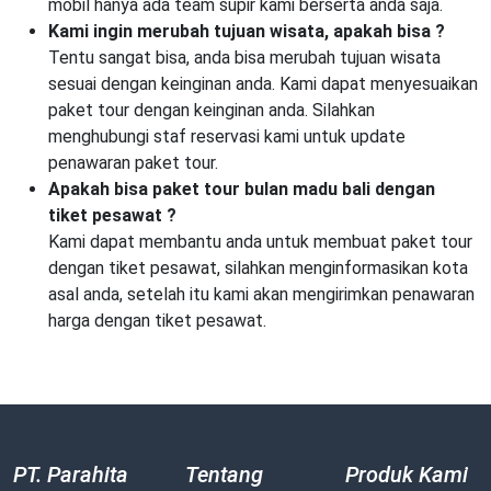
mobil hanya ada team supir kami berserta anda saja.
Kami ingin merubah tujuan wisata, apakah bisa ?
Tentu sangat bisa, anda bisa merubah tujuan wisata
sesuai dengan keinginan anda. Kami dapat menyesuaikan
paket tour dengan keinginan anda. Silahkan
menghubungi staf reservasi kami untuk update
penawaran paket tour.
Apakah bisa paket tour bulan madu bali dengan
tiket pesawat ?
Kami dapat membantu anda untuk membuat paket tour
dengan tiket pesawat, silahkan menginformasikan kota
asal anda, setelah itu kami akan mengirimkan penawaran
harga dengan tiket pesawat.
PT. Parahita
Tentang
Produk Kami