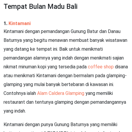
Tempat Bulan Madu Bali
1.
Kintamani
Kintamani dengan pemandangan Gunung Batur dan Danau
Baturnya yang begitu menawan membuat banyak wisatawan
yang datang ke tempat ini. Baik untuk menikmati
pemandangan alamnya yang indah dengan menikmati sajian
nikmat minuman kopi yang tersedia pada
coffee shop
disana
atau menikmati Kintamani dengan bermalam pada glamping-
glamping yang mulai banyak bertebaran di kawasan ini.
Contohnya ialah
Alam Caldera Glamping
yang memiliki
restaurant dan tentunya glamping dengan pemandangannya
yang indah.
Kintamani dengan punya Gunung Baturnya yang memiliki