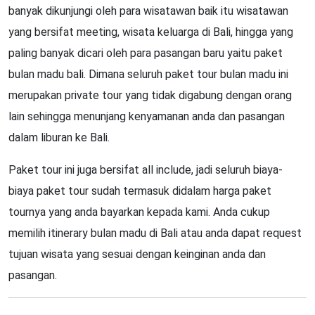
banyak dikunjungi oleh para wisatawan baik itu wisatawan
yang bersifat meeting, wisata keluarga di Bali, hingga yang
paling banyak dicari oleh para pasangan baru yaitu paket
bulan madu bali. Dimana seluruh paket tour bulan madu ini
merupakan private tour yang tidak digabung dengan orang
lain sehingga menunjang kenyamanan anda dan pasangan
dalam liburan ke Bali.
Paket tour ini juga bersifat all include, jadi seluruh biaya-
biaya paket tour sudah termasuk didalam harga paket
tournya yang anda bayarkan kepada kami. Anda cukup
memilih itinerary bulan madu di Bali atau anda dapat request
tujuan wisata yang sesuai dengan keinginan anda dan
pasangan.