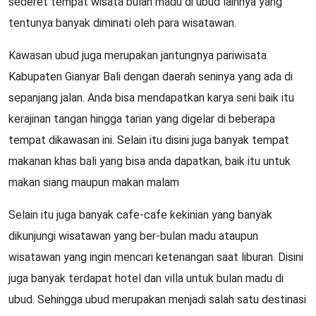
sederet tempat wisata bulan madu di ubud lainnya yang
tentunya banyak diminati oleh para wisatawan.
Kawasan ubud juga merupakan jantungnya pariwisata
Kabupaten Gianyar Bali dengan daerah seninya yang ada di
sepanjang jalan. Anda bisa mendapatkan karya seni baik itu
kerajinan tangan hingga tarian yang digelar di beberapa
tempat dikawasan ini. Selain itu disini juga banyak tempat
makanan khas bali yang bisa anda dapatkan, baik itu untuk
makan siang maupun makan malam
Selain itu juga banyak cafe-cafe kekinian yang banyak
dikunjungi wisatawan yang ber-bulan madu ataupun
wisatawan yang ingin mencari ketenangan saat liburan. Disini
juga banyak terdapat hotel dan villa untuk bulan madu di
ubud. Sehingga ubud merupakan menjadi salah satu destinasi