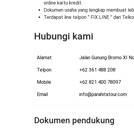
online kartu kredit.
Dokumen usaha yang lengkap membuat lebi
Terdapat line telpon ” FIX LINE ” dari Te
Hubungi kami
Alamat
Jalan Gunung Bromo XI No
Telpon
+62 361 488 208
Mobile
+62 821 400 78097
Email
info@parahitatour.com
Dokumen pendukung