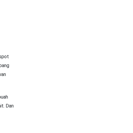
-spot
mbang
wan
buah
it. Dan