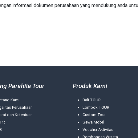
engan informasi dokumen perusahaan yang mendukung anda untu
.
ng Parahita Tour
Produk Kami
ntang Kami
Bali TOUR
galitas Perusahaan
Lombok TOUR
arat dan Ketentuan
Custom Tour
PR
Sewa Mobil
B
Voucher Aktivitas
Rombongan Wisata