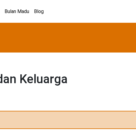
Bulan Madu
Blog
an Keluarga