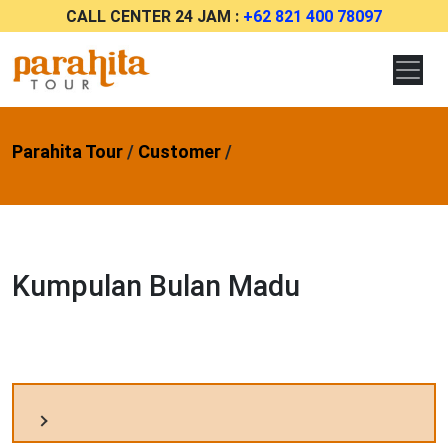
CALL CENTER 24 JAM :
+62 821 400 78097
Parahita Tour
/
Customer
/
Kumpulan Bulan Madu