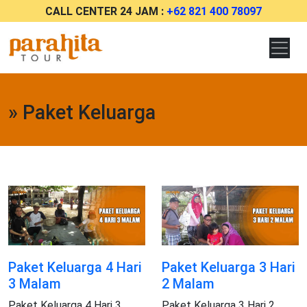
CALL CENTER 24 JAM :
+62 821 400 78097
» Paket Keluarga
Paket Keluarga 4 Hari
Paket Keluarga 3 Hari
3 Malam
2 Malam
Paket Keluarga 4 Hari 3
Paket Keluarga 3 Hari 2