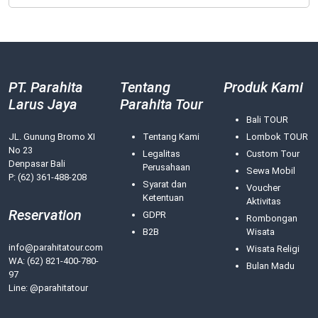
PT. Parahita
Tentang
Produk Kami
Larus Jaya
Parahita Tour
Bali TOUR
JL. Gunung Bromo XI
Tentang Kami
Lombok TOUR
No 23
Legalitas
Custom Tour
Denpasar Bali
Perusahaan
Sewa Mobil
P: (62) 361-488-208
Syarat dan
Voucher
Ketentuan
Aktivitas
Reservation
GDPR
Rombongan
B2B
Wisata
info@parahitatour.com
Wisata Religi
WA:
(62) 821-400-780-
Bulan Madu
97
Line: @parahitatour