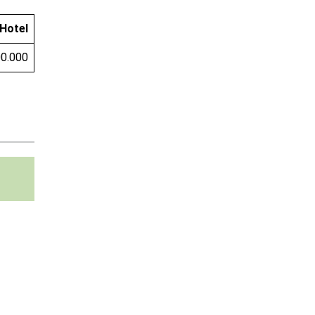
Hotel
00.000