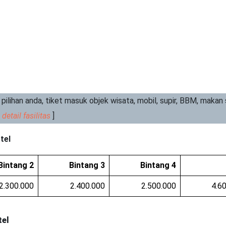
pilihan anda, tiket masuk objek wisata, mobil, supir, BBM, makan
 detail fasilitas
]
tel
Bintang 2
Bintang 3
Bintang 4
2.300.000
2.400.000
2.500.000
4.6
tel