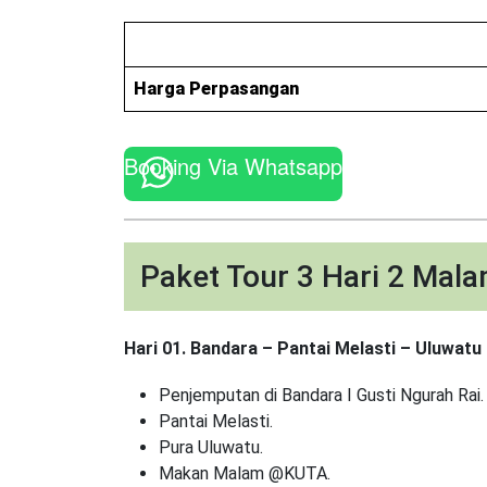
Harga Perpasangan
Booking Via Whatsapp
Paket Tour 3 Hari 2 Mal
Hari 01. Bandara – Pantai Melasti – Uluwatu
Penjemputan di Bandara I Gusti Ngurah Rai.
Pantai Melasti.
Pura Uluwatu.
Makan Malam @KUTA.