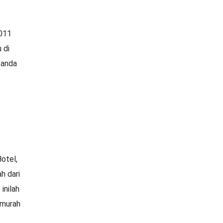
2011
 di
 anda
Hotel,
h dari
inilah
 murah