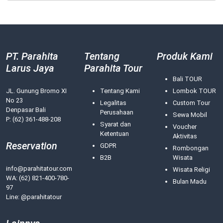
PT. Parahita
Tentang
Produk Kami
Larus Jaya
Parahita Tour
Bali TOUR
JL. Gunung Bromo XI
Tentang Kami
Lombok TOUR
No 23
Legalitas
Custom Tour
Denpasar Bali
Perusahaan
Sewa Mobil
P: (62) 361-488-208
Syarat dan
Voucher
Ketentuan
Aktivitas
Reservation
GDPR
Rombongan
B2B
Wisata
info@parahitatour.com
Wisata Religi
WA:
(62) 821-400-780-
Bulan Madu
97
Line: @parahitatour