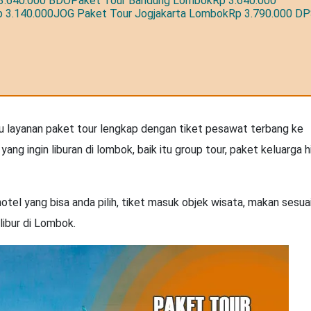
3.640.000 BDOPaket Tour Bandung LombokRp 3.640.000
 3.140.000JOG Paket Tour Jogjakarta LombokRp 3.790.000 D
tu layanan paket tour lengkap dengan tiket pesawat terbang ke
ng ingin liburan di lombok, baik itu group tour, paket keluarga 
otel yang bisa anda pilih, tiket masuk objek wisata, makan sesua
libur di Lombok.