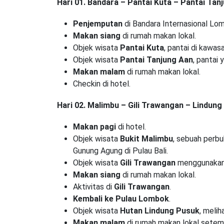
Hari 01. Bandara – Pantai Kuta – Pantai Tan
Penjemputan
di Bandara Internasional Lo
Makan siang
di rumah makan lokal.
Objek wisata
Pantai Kuta
, pantai di kawas
Objek wisata
Pantai Tanjung Aan
, pantai 
Makan malam
di rumah makan lokal.
Checkin di hotel.
Hari 02. Malimbu – Gili Trawangan – Lindun
Makan pagi
di hotel.
Objek wisata
Bukit Malimbu
, sebuah perbuk
Gunung Agung di Pulau Bali.
Objek wisata
Gili Trawangan
menggunakan 
Makan siang
di rumah makan lokal.
Aktivitas di
Gili Trawangan
.
Kembali ke Pulau Lombok
.
Objek wisata
Hutan Lindung Pusuk
, melih
Makan malam
di rumah makan lokal setem