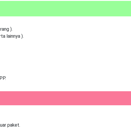
ang ).
a lainnya ).
PP.
uar paket.