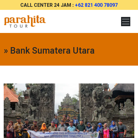
CALL CENTER 24 JAM :
+62 821 400 78097
» Bank Sumatera Utara