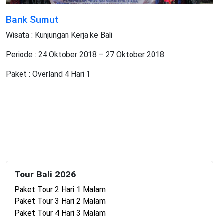
Bank Sumut
Wisata : Kunjungan Kerja ke Bali
Periode : 24 Oktober 2018 – 27 Oktober 2018
Paket : Overland 4 Hari 1
Tour Bali 2026
Paket Tour 2 Hari 1 Malam
Paket Tour 3 Hari 2 Malam
Paket Tour 4 Hari 3 Malam