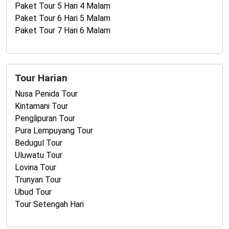
Paket Tour 5 Hari 4 Malam
Paket Tour 6 Hari 5 Malam
Paket Tour 7 Hari 6 Malam
Tour Harian
Nusa Penida Tour
Kintamani Tour
Penglipuran Tour
Pura Lempuyang Tour
Bedugul Tour
Uluwatu Tour
Lovina Tour
Trunyan Tour
Ubud Tour
Tour Setengah Hari