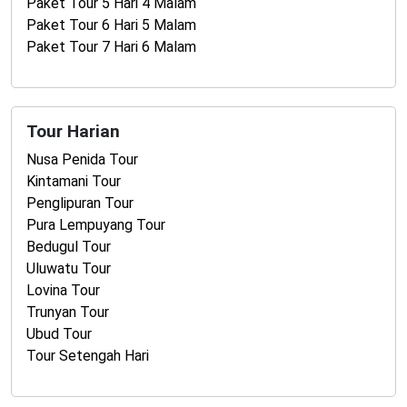
Paket Tour 5 Hari 4 Malam
Paket Tour 6 Hari 5 Malam
Paket Tour 7 Hari 6 Malam
Tour Harian
Nusa Penida Tour
Kintamani Tour
Penglipuran Tour
Pura Lempuyang Tour
Bedugul Tour
Uluwatu Tour
Lovina Tour
Trunyan Tour
Ubud Tour
Tour Setengah Hari