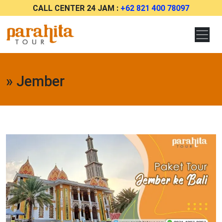
CALL CENTER 24 JAM :
+62 821 400 78097
» Jember