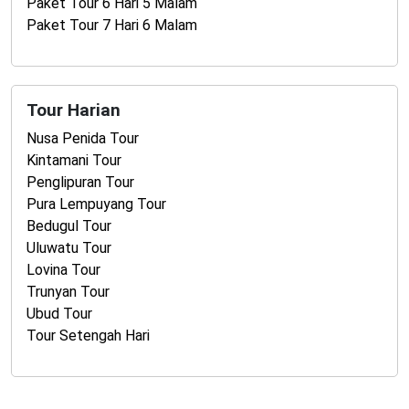
Paket Tour 6 Hari 5 Malam
Paket Tour 7 Hari 6 Malam
Tour Harian
Nusa Penida Tour
Kintamani Tour
Penglipuran Tour
Pura Lempuyang Tour
Bedugul Tour
Uluwatu Tour
Lovina Tour
Trunyan Tour
Ubud Tour
Tour Setengah Hari