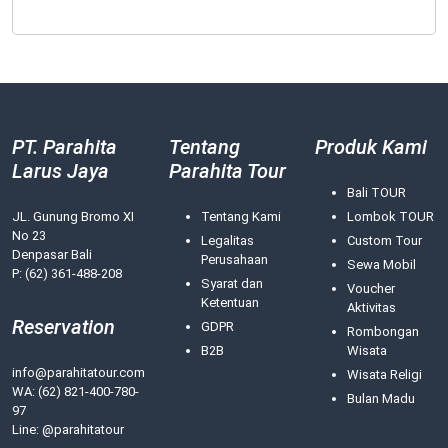
PT. Parahita
Tentang
Produk Kami
Larus Jaya
Parahita Tour
Bali TOUR
JL. Gunung Bromo XI
Tentang Kami
Lombok TOUR
No 23
Legalitas
Custom Tour
Denpasar Bali
Perusahaan
Sewa Mobil
P: (62) 361-488-208
Syarat dan
Voucher
Ketentuan
Aktivitas
Reservation
GDPR
Rombongan
B2B
Wisata
info@parahitatour.com
Wisata Religi
WA:
(62) 821-400-780-
Bulan Madu
97
Line: @parahitatour