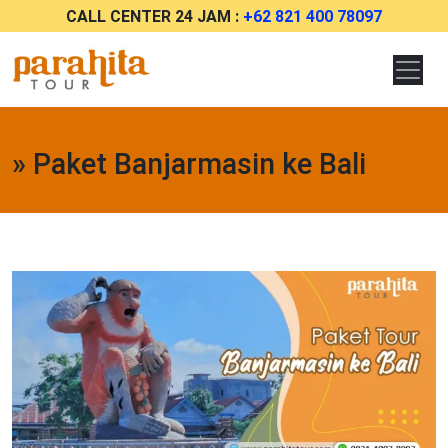
CALL CENTER 24 JAM :
+62 821 400 78097
» Paket Banjarmasin ke Bali