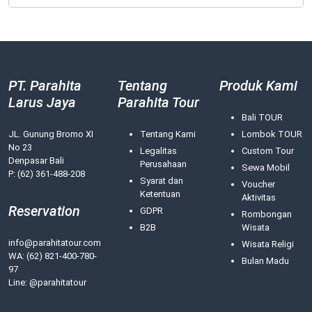
PT. Parahita
Tentang
Produk Kami
Larus Jaya
Parahita Tour
Bali TOUR
JL. Gunung Bromo XI
Tentang Kami
Lombok TOUR
No 23
Legalitas
Custom Tour
Denpasar Bali
Perusahaan
Sewa Mobil
P: (62) 361-488-208
Syarat dan
Voucher
Ketentuan
Aktivitas
Reservation
GDPR
Rombongan
B2B
Wisata
info@parahitatour.com
Wisata Religi
WA:
(62) 821-400-780-
Bulan Madu
97
Line: @parahitatour