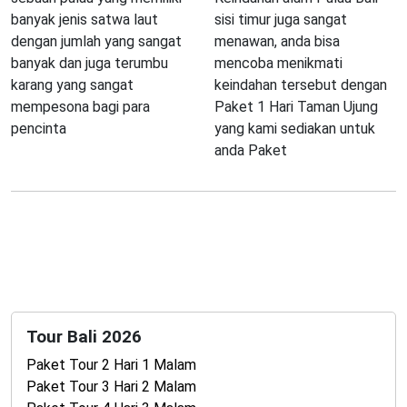
banyak jenis satwa laut
sisi timur juga sangat
dengan jumlah yang sangat
menawan, anda bisa
banyak dan juga terumbu
mencoba menikmati
karang yang sangat
keindahan tersebut dengan
mempesona bagi para
Paket 1 Hari Taman Ujung
pencinta
yang kami sediakan untuk
anda Paket
Tour Bali 2026
Paket Tour 2 Hari 1 Malam
Paket Tour 3 Hari 2 Malam