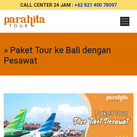
CALL CENTER 24 JAM :
+62 821 400 78097
» Paket Tour ke Bali dengan
Pesawat