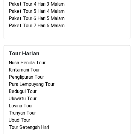
Paket Tour 4 Hari 3 Malam
Paket Tour 5 Hari 4 Malam
Paket Tour 6 Hari 5 Malam
Paket Tour 7 Hari 6 Malam
Tour Harian
Nusa Penida Tour
Kintamani Tour
Penglipuran Tour
Pura Lempuyang Tour
Bedugul Tour
Uluwatu Tour
Lovina Tour
Trunyan Tour
Ubud Tour
Tour Setengah Hari