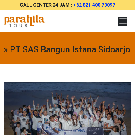
CALL CENTER 24 JAM :
+62 821 400 78097
» PT SAS Bangun Istana Sidoarjo