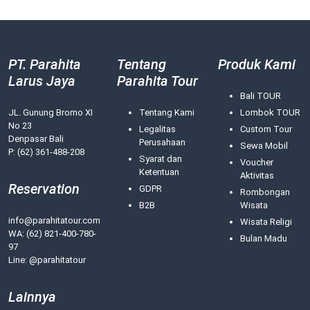
PT. Parahita
Tentang
Produk Kami
Larus Jaya
Parahita Tour
Bali TOUR
JL. Gunung Bromo XI
Tentang Kami
Lombok TOUR
No 23
Legalitas
Custom Tour
Denpasar Bali
Perusahaan
Sewa Mobil
P: (62) 361-488-208
Syarat dan
Voucher
Ketentuan
Aktivitas
Reservation
GDPR
Rombongan
B2B
Wisata
info@parahitatour.com
Wisata Religi
WA:
(62) 821-400-780-
Bulan Madu
97
Line: @parahitatour
Lainnya