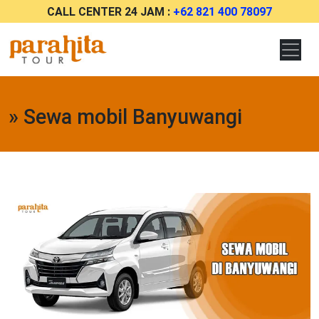
CALL CENTER 24 JAM :
+62 821 400 78097
» Sewa mobil Banyuwangi