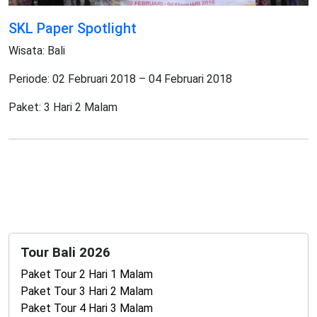
SKL Paper Spotlight
Wisata: Bali
Periode: 02 Februari 2018 – 04 Februari 2018
Paket: 3 Hari 2 Malam
Tour Bali 2026
Paket Tour 2 Hari 1 Malam
Paket Tour 3 Hari 2 Malam
Paket Tour 4 Hari 3 Malam