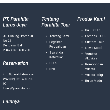
PT. Parahita
Tentang
Produk Kami
Larus Jaya
Parahita Tour
Bali TOUR
JL. Gunung Bromo XI
Tentang Kami
Lombok TOUR
No 23
Legalitas
Custom Tour
Denpasar Bali
Perusahaan
Sewa Mobil
P: (62) 361-488-208
Syarat dan
Voucher
Ketentuan
Aktivitas
Reservation
GDPR
Rombongan
B2B
Wisata
info@parahitatour.com
Wisata Religi
WA:
(62) 821-400-780-
Bulan Madu
97
Line: @parahitatour
Lainnya