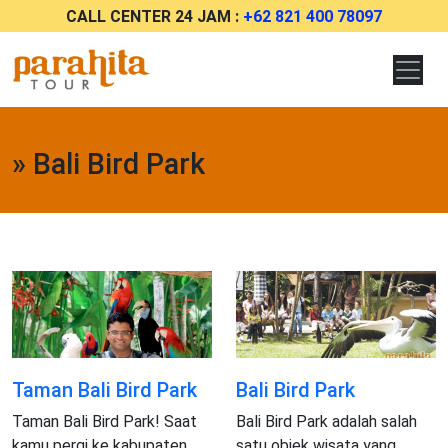
CALL CENTER 24 JAM :
+62 821 400 78097
» Bali Bird Park
Taman Bali Bird Park
Bali Bird Park
Taman Bali Bird Park! Saat
Bali Bird Park adalah salah
kamu pergi ke kabupaten
satu objek wisata yang