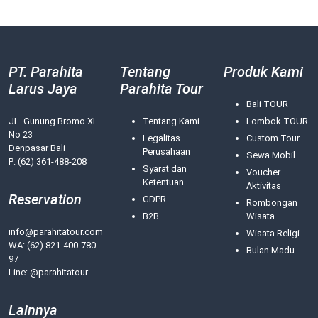
PT. Parahita
Tentang
Produk Kami
Larus Jaya
Parahita Tour
Bali TOUR
JL. Gunung Bromo XI
Tentang Kami
Lombok TOUR
No 23
Legalitas
Custom Tour
Denpasar Bali
Perusahaan
Sewa Mobil
P: (62) 361-488-208
Syarat dan
Voucher
Ketentuan
Aktivitas
Reservation
GDPR
Rombongan
B2B
Wisata
info@parahitatour.com
Wisata Religi
WA:
(62) 821-400-780-
Bulan Madu
97
Line: @parahitatour
Lainnya