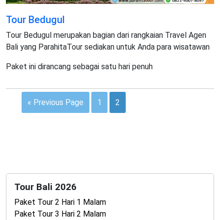
Tour Bedugul
Tour Bedugul merupakan bagian dari rangkaian Travel Agen
Bali yang ParahitaTour sediakan untuk Anda para wisatawan
Paket ini dirancang sebagai satu hari penuh
« Previous Page
1
2
Tour Bali 2026
Paket Tour 2 Hari 1 Malam
Paket Tour 3 Hari 2 Malam