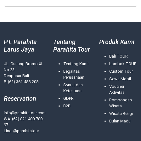
PT. Parahita
Tentang
Produk Kami
Larus Jaya
Parahita Tour
Bali TOUR
JL. Gunung Bromo XI
Tentang Kami
Lombok TOUR
No 23
Legalitas
Custom Tour
Denpasar Bali
Perusahaan
Sewa Mobil
P: (62) 361-488-208
Syarat dan
Voucher
Ketentuan
Aktivitas
Reservation
GDPR
Rombongan
B2B
Wisata
info@parahitatour.com
Wisata Religi
WA:
(62) 821-400-780-
Bulan Madu
97
Line: @parahitatour