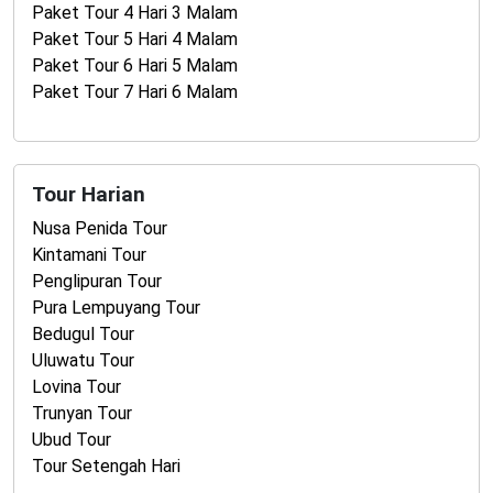
Paket Tour 4 Hari 3 Malam
Paket Tour 5 Hari 4 Malam
Paket Tour 6 Hari 5 Malam
Paket Tour 7 Hari 6 Malam
Tour Harian
Nusa Penida Tour
Kintamani Tour
Penglipuran Tour
Pura Lempuyang Tour
Bedugul Tour
Uluwatu Tour
Lovina Tour
Trunyan Tour
Ubud Tour
Tour Setengah Hari