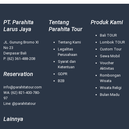
PT. Parahita
Tentang
Produk Kami
Larus Jaya
Parahita Tour
Bali TOUR
JL. Gunung Bromo XI
Tentang Kami
Lombok TOUR
No 23
Legalitas
Custom Tour
Denpasar Bali
Perusahaan
Sewa Mobil
P: (62) 361-488-208
Syarat dan
Voucher
Ketentuan
Aktivitas
Reservation
GDPR
Rombongan
B2B
Wisata
info@parahitatour.com
Wisata Religi
WA:
(62) 821-400-780-
Bulan Madu
97
Line: @parahitatour
Lainnya