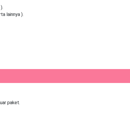
).
a lainnya ).
uar paket.