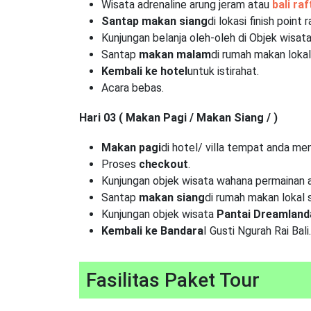
Wisata adrenaline arung jeram atau
bali raf
Santap makan siang
di lokasi finish point r
Kunjungan belanja oleh-oleh di Objek wisat
Santap
makan malam
di rumah makan loka
Kembali ke hotel
untuk istirahat.
Acara bebas.
Hari 03 ( Makan Pagi / Makan Siang / )
Makan pagi
di hotel/ villa tempat anda me
Proses
checkout
.
Kunjungan objek wisata wahana permainan 
Santap
makan siang
di rumah makan lokal
Kunjungan objek wisata
Pantai Dreamland
Kembali ke Bandara
I Gusti Ngurah Rai Bali.
Fasilitas Paket Tour