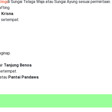
ting
di Sungai Telaga Waja atau Sungai Ayung sesuai permintaan.
afting.
a
Krisna
.
l setempat.
nginap.
air
Tanjung Benoa
.
 setempat.
atau
Pantai Pandawa
.