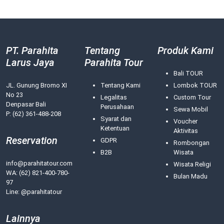
PT. Parahita
Tentang
Produk Kami
Larus Jaya
Parahita Tour
Bali TOUR
JL. Gunung Bromo XI
Tentang Kami
Lombok TOUR
No 23
Legalitas
Custom Tour
Denpasar Bali
Perusahaan
Sewa Mobil
P: (62) 361-488-208
Syarat dan
Voucher
Ketentuan
Aktivitas
Reservation
GDPR
Rombongan
B2B
Wisata
info@parahitatour.com
Wisata Religi
WA:
(62) 821-400-780-
Bulan Madu
97
Line: @parahitatour
Lainnya