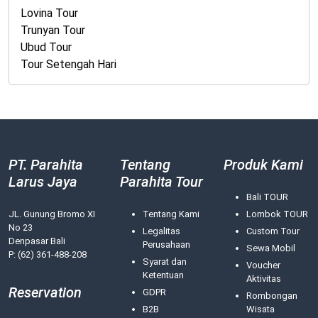
Lovina Tour
Trunyan Tour
Ubud Tour
Tour Setengah Hari
PT. Parahita
Tentang
Produk Kami
Larus Jaya
Parahita Tour
Bali TOUR
JL. Gunung Bromo XI
Tentang Kami
Lombok TOUR
No 23
Legalitas
Custom Tour
Denpasar Bali
Perusahaan
Sewa Mobil
P: (62) 361-488-208
Syarat dan
Voucher
Ketentuan
Aktivitas
Reservation
GDPR
Rombongan
B2B
Wisata