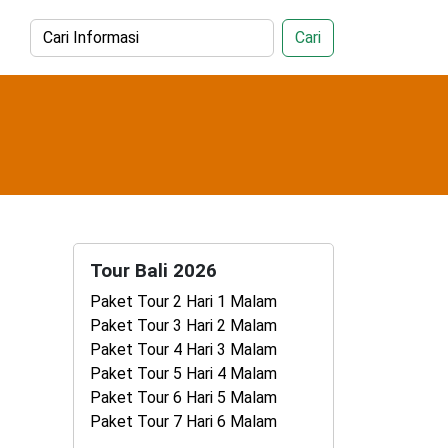
Cari
Tour Bali 2026
Paket Tour 2 Hari 1 Malam
Paket Tour 3 Hari 2 Malam
Paket Tour 4 Hari 3 Malam
Paket Tour 5 Hari 4 Malam
Paket Tour 6 Hari 5 Malam
Paket Tour 7 Hari 6 Malam