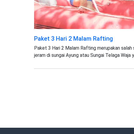
Paket 3 Hari 2 Malam Rafting
Paket 3 Hari 2 Malam Rafting merupakan salah
jeram di sungai Ayung atau Sungai Telaga Waja y