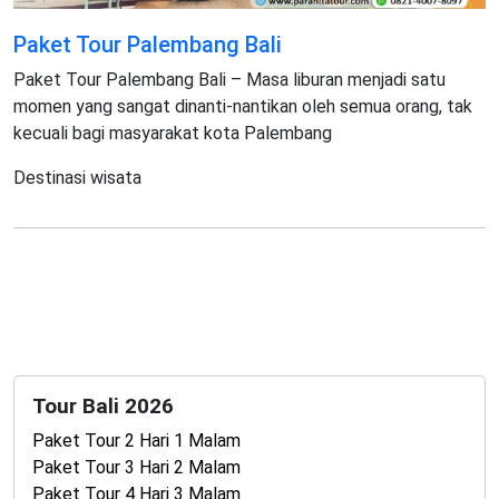
Paket Tour Palembang Bali
Paket Tour Palembang Bali – Masa liburan menjadi satu
momen yang sangat dinanti-nantikan oleh semua orang, tak
kecuali bagi masyarakat kota Palembang
Destinasi wisata
Tour Bali 2026
Paket Tour 2 Hari 1 Malam
Paket Tour 3 Hari 2 Malam
Paket Tour 4 Hari 3 Malam