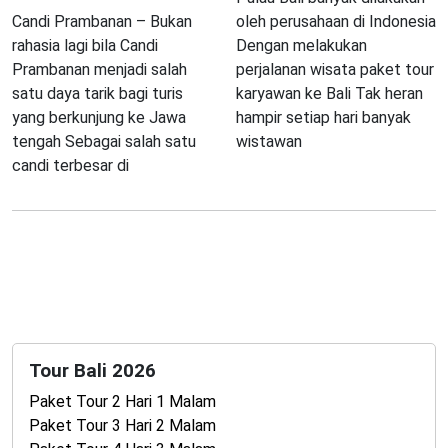
Candi Prambanan – Bukan
oleh perusahaan di Indonesia
rahasia lagi bila Candi
Dengan melakukan
Prambanan menjadi salah
perjalanan wisata paket tour
satu daya tarik bagi turis
karyawan ke Bali Tak heran
yang berkunjung ke Jawa
hampir setiap hari banyak
tengah Sebagai salah satu
wistawan
candi terbesar di
Tour Bali 2026
Paket Tour 2 Hari 1 Malam
Paket Tour 3 Hari 2 Malam