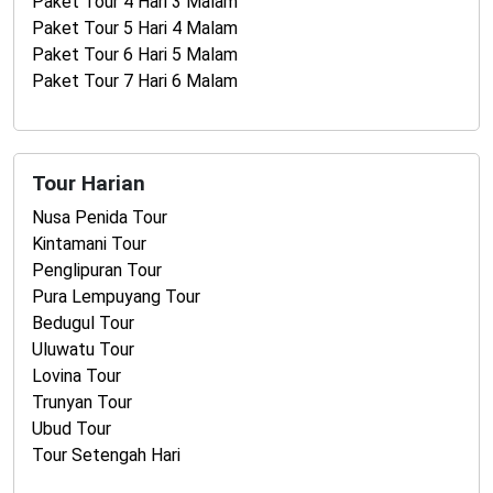
Paket Tour 4 Hari 3 Malam
Paket Tour 5 Hari 4 Malam
Paket Tour 6 Hari 5 Malam
Paket Tour 7 Hari 6 Malam
Tour Harian
Nusa Penida Tour
Kintamani Tour
Penglipuran Tour
Pura Lempuyang Tour
Bedugul Tour
Uluwatu Tour
Lovina Tour
Trunyan Tour
Ubud Tour
Tour Setengah Hari