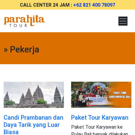
CALL CENTER 24 JAM :
+62 821 400 78097
» Pekerja
Candi Prambanan dan
Paket Tour Karyawan
Daya Tarik yang Luar
Paket Tour Karyawan ke
Biasa
Pulau Bali banyak dilakukan