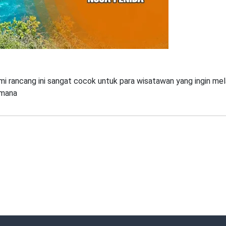
mi rancang ini sangat cocok untuk para wisatawan yang ingin me
imana