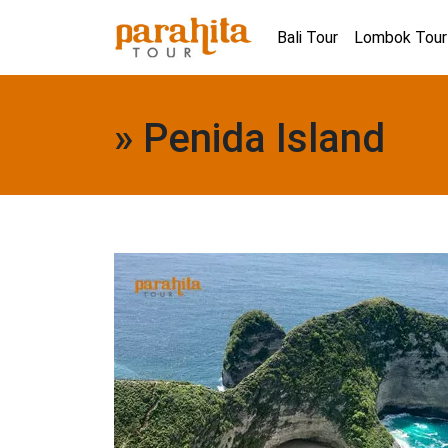
Bali Tour
Lombok Tour
» Penida Island