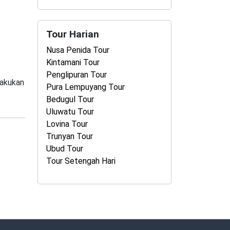
Tour Harian
Nusa Penida Tour
Kintamani Tour
Penglipuran Tour
lakukan
Pura Lempuyang Tour
Bedugul Tour
Uluwatu Tour
Lovina Tour
Trunyan Tour
Ubud Tour
Tour Setengah Hari