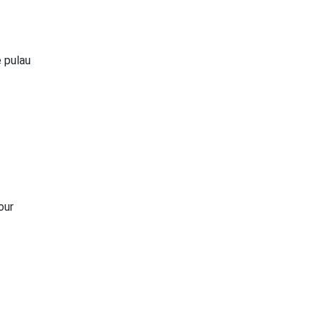
e pulau
our