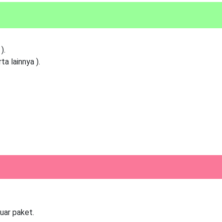
).
a lainnya ).
uar paket.