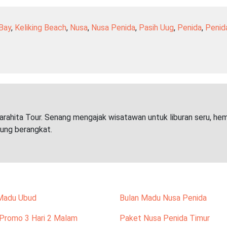
 Bay
,
Keliking Beach
,
Nusa
,
Nusa Penida
,
Pasih Uug
,
Penida
,
Penid
arahita Tour. Senang mengajak wisatawan untuk liburan seru, he
sung berangkat.
Madu Ubud
Bulan Madu Nusa Penida
Promo 3 Hari 2 Malam
Paket Nusa Penida Timur