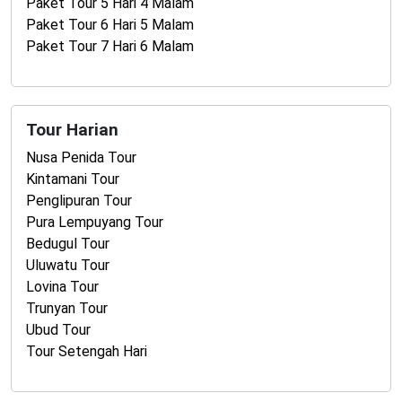
Paket Tour 5 Hari 4 Malam
Paket Tour 6 Hari 5 Malam
Paket Tour 7 Hari 6 Malam
Tour Harian
Nusa Penida Tour
Kintamani Tour
Penglipuran Tour
Pura Lempuyang Tour
Bedugul Tour
Uluwatu Tour
Lovina Tour
Trunyan Tour
Ubud Tour
Tour Setengah Hari