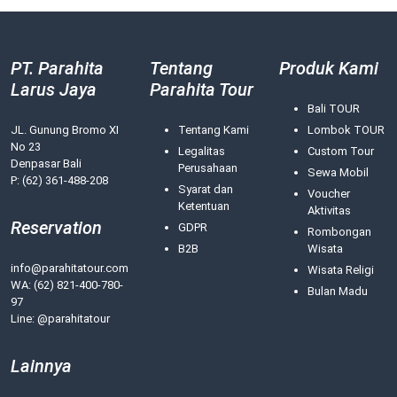
PT. Parahita
Tentang
Produk Kami
Larus Jaya
Parahita Tour
Bali TOUR
JL. Gunung Bromo XI
Tentang Kami
Lombok TOUR
No 23
Legalitas
Custom Tour
Denpasar Bali
Perusahaan
Sewa Mobil
P: (62) 361-488-208
Syarat dan
Voucher
Ketentuan
Aktivitas
Reservation
GDPR
Rombongan
B2B
Wisata
info@parahitatour.com
Wisata Religi
WA:
(62) 821-400-780-
Bulan Madu
97
Line: @parahitatour
Lainnya