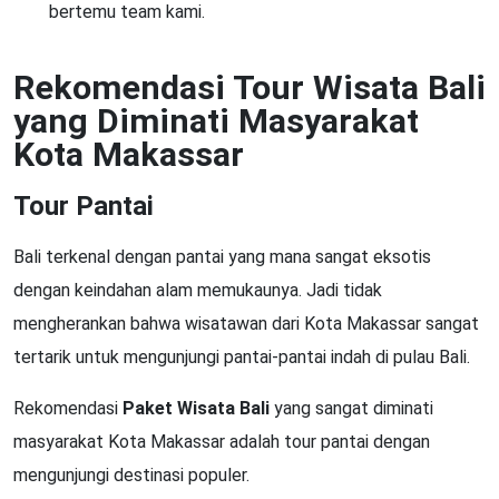
bertemu team kami.
Rekomendasi Tour Wisata Bali
yang Diminati Masyarakat
Kota Makassar
Tour Pantai
Bali terkenal dengan pantai yang mana sangat eksotis
dengan keindahan alam memukaunya. Jadi tidak
mengherankan bahwa wisatawan dari Kota Makassar sangat
tertarik untuk mengunjungi pantai-pantai indah di pulau Bali.
Rekomendasi
Paket Wisata Bali
yang sangat diminati
masyarakat Kota Makassar adalah tour pantai dengan
mengunjungi destinasi populer.