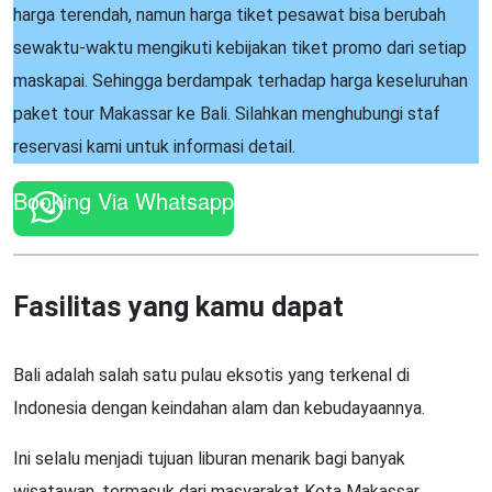
harga terendah, namun harga tiket pesawat bisa berubah
sewaktu-waktu mengikuti kebijakan tiket promo dari setiap
maskapai. Sehingga berdampak terhadap harga keseluruhan
paket tour Makassar ke Bali. Silahkan menghubungi staf
reservasi kami untuk informasi detail.
Booking Via Whatsapp
Fasilitas yang kamu dapat
Bali adalah salah satu pulau eksotis yang terkenal di
Indonesia dengan keindahan alam dan kebudayaannya.
Ini selalu menjadi tujuan liburan menarik bagi banyak
wisatawan, termasuk dari masyarakat Kota Makassar.