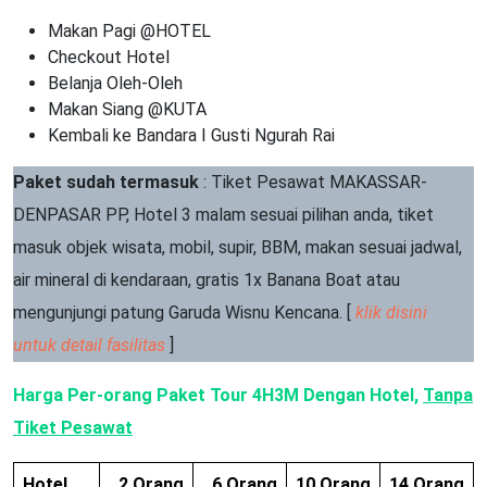
Makan Pagi @HOTEL
Checkout Hotel
Belanja Oleh-Oleh
Makan Siang @KUTA
Kembali ke Bandara I Gusti Ngurah Rai
Paket sudah termasuk
: Tiket Pesawat MAKASSAR-
DENPASAR PP, Hotel 3 malam sesuai pilihan anda, tiket
masuk objek wisata, mobil, supir, BBM, makan sesuai jadwal,
air mineral di kendaraan, gratis 1x Banana Boat atau
mengunjungi patung Garuda Wisnu Kencana. [
klik disini
untuk detail fasilitas
]
Harga Per-orang Paket Tour 4H3M Dengan Hotel,
Tanpa
Tiket Pesawat
Hotel
2 Orang
6 Orang
10 Orang
14 Orang