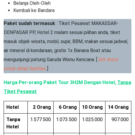
Belanja Oleh-Oleh
Kembali ke Bandara
Paket sudah termasuk
: Tiket Pesawat MAKASSAR-
DENPASAR PP, Hotel 2 malam sesuai pilihan anda, tiket
masuk objek wisata, mobil, supir, BBM, makan sesuai jadwal,
air mineral di kendaraan, gratis 1x Banana Boat atau
mengunjungi patung Garuda Wisnu Kencana. [
klik disini
untuk detail fasilitas
]
Harga Per-orang Paket Tour 3H2M Dengan Hotel,
Tanpa
Tiket Pesawat
Hotel
2 Orang
6 Orang
10 Orang
14 Orang
Tanpa
1.577.500
1.073.500
1.025.000
907.000
Hotel