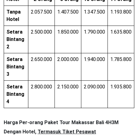
Tanpa
2.057.500
1.407.500
1.347.500
1.193.800
Hotel
Setara
2.500.000
1.850.000
1.790.000
1.635.800
Bintang
2
Setara
2.650.000
2.000.000
1.940.000
1.785.800
Bintang
3
Setara
2.800.000
2.150.000
2.090.000
1.935.800
Bintang
4
Harga Per-orang Paket Tour Makassar Bali 4H3M
Dengan Hotel,
Termasuk Tiket Pesawat