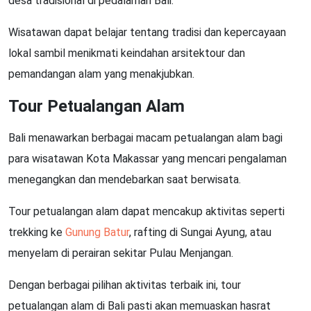
desa tradisional di pedalaman Bali.
Wisatawan dapat belajar tentang tradisi dan kepercayaan
lokal sambil menikmati keindahan arsitektour dan
pemandangan alam yang menakjubkan.
Tour Petualangan Alam
Bali menawarkan berbagai macam petualangan alam bagi
para wisatawan Kota Makassar yang mencari pengalaman
menegangkan dan mendebarkan saat berwisata.
Tour petualangan alam dapat mencakup aktivitas seperti
trekking ke
Gunung Batur
, rafting di Sungai Ayung, atau
menyelam di perairan sekitar Pulau Menjangan.
Dengan berbagai pilihan aktivitas terbaik ini, tour
petualangan alam di Bali pasti akan memuaskan hasrat