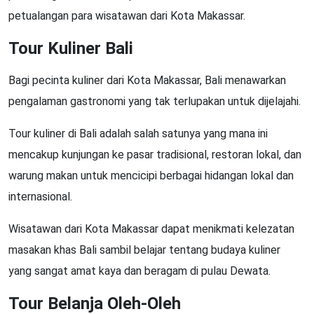
petualangan para wisatawan dari Kota Makassar.
Tour Kuliner Bali
Bagi pecinta kuliner dari Kota Makassar, Bali menawarkan
pengalaman gastronomi yang tak terlupakan untuk dijelajahi.
Tour kuliner di Bali adalah salah satunya yang mana ini
mencakup kunjungan ke pasar tradisional, restoran lokal, dan
warung makan untuk mencicipi berbagai hidangan lokal dan
internasional.
Wisatawan dari Kota Makassar dapat menikmati kelezatan
masakan khas Bali sambil belajar tentang budaya kuliner
yang sangat amat kaya dan beragam di pulau Dewata.
Tour Belanja Oleh-Oleh