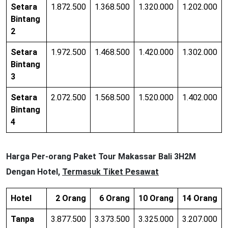
Setara
1.872.500
1.368.500
1.320.000
1.202.000
Bintang
2
Setara
1.972.500
1.468.500
1.420.000
1.302.000
Bintang
3
Setara
2.072.500
1.568.500
1.520.000
1.402.000
Bintang
4
Harga Per-orang Paket Tour Makassar Bali 3H2M
Dengan Hotel,
Termasuk Tiket Pesawat
Hotel
2 Orang
6 Orang
10 Orang
14 Orang
Tanpa
3.877.500
3.373.500
3.325.000
3.207.000