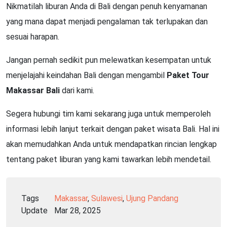
Nikmatilah liburan Anda di Bali dengan penuh kenyamanan
yang mana dapat menjadi pengalaman tak terlupakan dan
sesuai harapan.
Jangan pernah sedikit pun melewatkan kesempatan untuk
menjelajahi keindahan Bali dengan mengambil
Paket Tour
Makassar Bali
dari kami.
Segera hubungi tim kami sekarang juga untuk memperoleh
informasi lebih lanjut terkait dengan paket wisata Bali. Hal ini
akan memudahkan Anda untuk mendapatkan rincian lengkap
tentang paket liburan yang kami tawarkan lebih mendetail.
Tags
Makassar
,
Sulawesi
,
Ujung Pandang
Update
Mar 28, 2025