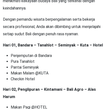
menikmati kekayaan budaya Bali yang terkenal dengan
keindahannya.
Dengan pemandu wisata berpengalaman serta bekerja
secara profesional, Anda akan dibimbing untuk menjelajahi
setiap sudut Bali dengan penuh rasa nyaman.
Hari 01, Bandara – Tanahlot – Seminyak – Kuta – Hotel
Penjemputan di Bandara
Pura Tanahlot
Pantai Seminyak
Makan Malam @KUTA
Checkin Hotel
Hari 02, Penglipuran – Kintamani – Bali Agro – Alas
Harum
Makan Pagi @HOTEL