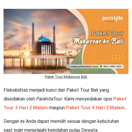
Paket Tour Makassar Bali
Fleksibilitas menjadi kunci dari Paket Tour Bali yang
disediakan oleh
ParahitaTour
. Kami menyediakan opsi
Paket
Tour 3 Hari 2 Malam
maupun
Paket Tour 4 Hari 3 Malam
.
Dengan ini Anda dapat memilih sesuai dengan kebutuhan
saat ingin menjelajahi keindahan pulau Dewata.