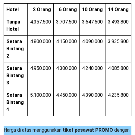
Hotel
2 Orang
6 Orang
10 Orang
14 Orang
Tanpa
4.357.500
3.707.500
3.647.500
3.493.800
Hotel
Setara
4.800.000
4.150.000
4.090.000
3.935.800
Bintang
2
Setara
4.950.000
4.300.000
4.240.000
4.085.800
Bintang
3
Setara
5.100.000
4.450.000
4.390.000
4.235.800
Bintang
4
Harga di atas menggunakan
tiket pesawat PROMO
dengan