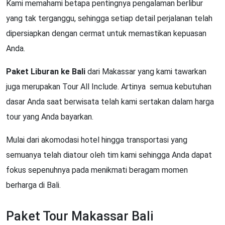
Kami memahami betapa pentingnya pengalaman berlibur
yang tak terganggu, sehingga setiap detail perjalanan telah
dipersiapkan dengan cermat untuk memastikan kepuasan
Anda.
Paket Liburan ke Bali
dari Makassar yang kami tawarkan
juga merupakan Tour All Include. Artinya semua kebutuhan
dasar Anda saat berwisata telah kami sertakan dalam harga
tour yang Anda bayarkan.
Mulai dari akomodasi hotel hingga transportasi yang
semuanya telah diatour oleh tim kami sehingga Anda dapat
fokus sepenuhnya pada menikmati beragam momen
berharga di Bali.
Paket Tour Makassar Bali