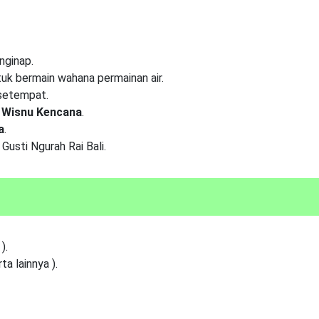
nginap.
uk bermain wahana permainan air.
setempat.
 Wisnu Kencana
.
a
.
 Gusti Ngurah Rai Bali.
).
a lainnya ).