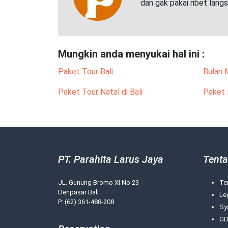
dan gak pakai ribet lang
Mungkin anda menyukai hal ini :
Paket Tour Bali
Bulan 
Paket Tour Natal di Bali
Paket 
PT. Parahita Larus Jaya
Tenta
JL. Gunung Bromo XI No 23
Te
Denpasar Bali
Le
P: (62) 361-488-208
Sy
GD