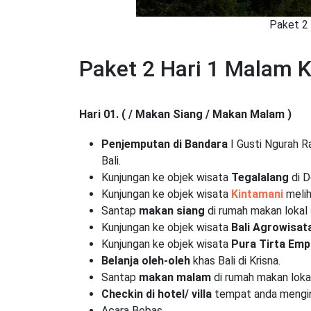
Paket 2 
Paket 2 Hari 1 Malam 
Hari 01. ( / Makan Siang / Makan Malam )
Penjemputan di Bandara
I Gusti Ngurah Ra
Bali.
Kunjungan ke objek wisata
Tegalalang
di D
Kunjungan ke objek wisata
Kintamani
melih
Santap
makan siang
di rumah makan lokal
Kunjungan ke objek wisata
Bali Agrowisat
Kunjungan ke objek wisata
Pura Tirta Emp
Belanja oleh-oleh
khas Bali di Krisna.
Santap
makan malam
di rumah makan loka
Checkin di hotel/ villa
tempat anda mengi
Acara Bebas.