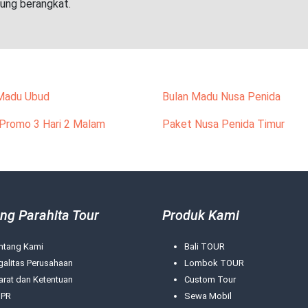
sung berangkat.
Madu Ubud
Bulan Madu Nusa Penida
Promo 3 Hari 2 Malam
Paket Nusa Penida Timur
ng Parahita Tour
Produk Kami
ntang Kami
Bali TOUR
galitas Perusahaan
Lombok TOUR
arat dan Ketentuan
Custom Tour
PR
Sewa Mobil