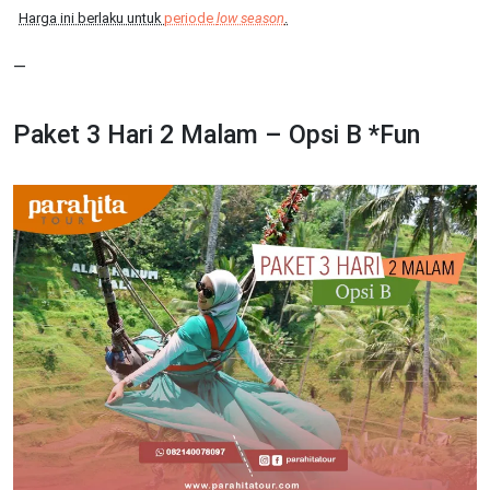
Harga ini berlaku untuk
periode
low season
.
—
Paket 3 Hari 2 Malam – Opsi B *Fun