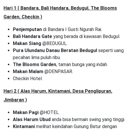
Hari 1 ( Bandara, Bali Handara, Bedugul, The Blooms
Garden, Checkin )
Penjemputan
di Bandara I Gusti Ngurah Rai.
Bali Handara Gate
yang berada di kawasan Bedugul.
Makan Siang
@BEDUGUL.
Pura Ulundanu Danau Beratan Bedugul
seperti uang
pecahan lima puluh ribu.
The Blooms Garden
, taman bunga yang indah.
Makan Malam
@DENPASAR.
Checkin Hotel.
Hari 2 ( Alas Harum, Kintamani, Desa Penglipuran,
Jimbaran )
Makan Pagi
@HOTEL.
Alas Harum Ubud
anda bisa bermain swing yang tinggi.
Kintamani
melihat keindahan Gunung Batur dengan