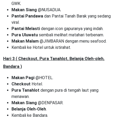
GWK.
Makan Siang
@NUSADUA.
Pantai Pandawa
dan Pantai Tanah Barak yang sedang
viral.
Pantai Melasti
dengan icon gapuranya yang indah.
Pura Uluwatu
sembali melihat matahari terbenam.
Makan Malam
@JIMBARAN dengan menu seafood.
Kembali ke Hotel untuk istirahat.
Hari 3 ( Checkout, Pura Tanahlot, Belanja Oleh-oleh,
Bandara )
Makan Pagi
@HOTEL.
Checkout
Hotel.
Pura Tanahlot
dengan pura di tengah laut yang
menawan.
Makan Siang
@DENPASAR.
Belanja Oleh-Oleh
.
Kembali ke Bandara.