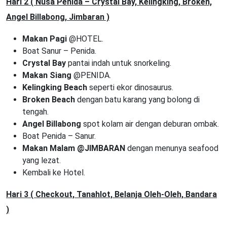
Hari 2 ( Nusa Penida – Crystal Bay, Kelingking, Broken,
Angel Billabong, Jimbaran )
Makan Pagi
@HOTEL.
Boat Sanur – Penida.
Crystal Bay
pantai indah untuk snorkeling.
Makan Siang
@PENIDA.
Kelingking Beach
seperti ekor dinosaurus.
Broken Beach
dengan batu karang yang bolong di
tengah.
Angel Billabong
spot kolam air dengan deburan ombak.
Boat Penida – Sanur.
Makan Malam @JIMBARAN
dengan menunya seafood
yang lezat.
Kembali ke Hotel.
Hari 3 ( Checkout, Tanahlot, Belanja Oleh-Oleh, Bandara
)