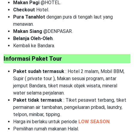
Makan Pagi
@HOTEL.
Checkout
Hotel.
Pura Tanahlot
dengan pura di tengah laut yang
menawan.
Makan Siang
@DENPASAR.
Belanja Oleh-Oleh
.
Kembali ke Bandara.
Informasi Paket Tour
Paket sudah termasuk
: Hotel 2 malam, Mobil BBM,
Supir ( private tour ), Makan sesuai program, antar
jemput Bandara, tiket masuk objek wisata, mineral
water selama perjalanan.
Paket tidak termasuk
: Tiket pesawat terbang, tiket
permainan air tambahan, pengeluaran pribadi, laundry,
telpon, minibar, tipping.
Harga ini berlaku untuk periode
LOW SEASON
.
Pemilihan rumah makanan Halal.