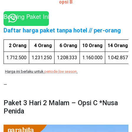
opsi B
.
Booking Paket Ini
Daftar harga paket tanpa hotel // per-orang
2 Orang
4 Orang
6 Orang
10 Orang
14 Orang
1.712.500
1.231.250
1.208.333
1.160.000
1.042.857
Harga ini berlaku untuk
periode
low season
.
—
Paket 3 Hari 2 Malam – Opsi C *Nusa
Penida