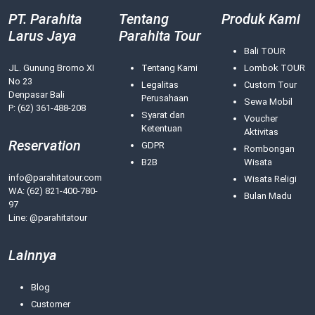
PT. Parahita
Tentang
Produk Kami
Larus Jaya
Parahita Tour
Bali TOUR
JL. Gunung Bromo XI
Tentang Kami
Lombok TOUR
No 23
Legalitas
Custom Tour
Denpasar Bali
Perusahaan
Sewa Mobil
P: (62) 361-488-208
Syarat dan
Voucher
Ketentuan
Aktivitas
Reservation
GDPR
Rombongan
B2B
Wisata
info@parahitatour.com
Wisata Religi
WA:
(62) 821-400-780-
Bulan Madu
97
Line: @parahitatour
Lainnya
Blog
Customer