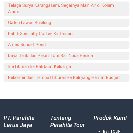
Telaga Surya Karangasem, Segarnya Main Air di Kolam
Alami!
Gatep Lawas Buleleng
Pahdi Specialty Coffee Kintamani
Amed Sunset Point
Daya Tarik dan Paket Tour Bali Nusa Penida
Ide Liburan ke Bali buat Keluarga
Rekomendasi Tempat Liburan ke Bali yang Hemat Budget
PT. Parahita
Tentang
Produk Kami
Larus Jaya
Parahita Tour
Bali TOUR