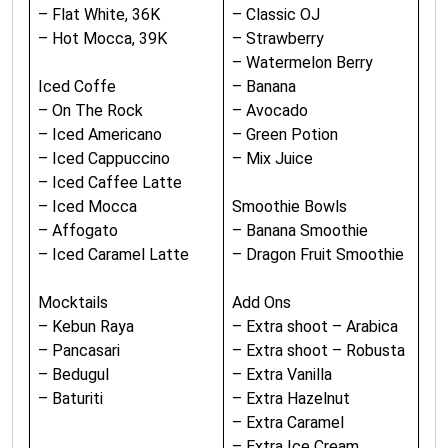
– Flat White, 36K
– Classic OJ
– Hot Mocca, 39K
– Strawberry
– Watermelon Berry
Iced Coffe
– Banana
– On The Rock
– Avocado
– Iced Americano
– Green Potion
– Iced Cappuccino
– Mix Juice
– Iced Caffee Latte
– Iced Mocca
Smoothie Bowls
– Affogato
– Banana Smoothie
– Iced Caramel Latte
– Dragon Fruit Smoothie
Mocktails
Add Ons
– Kebun Raya
– Extra shoot – Arabica
– Pancasari
– Extra shoot – Robusta
– Bedugul
– Extra Vanilla
– Baturiti
– Extra Hazelnut
– Extra Caramel
– Extra Ice Cream