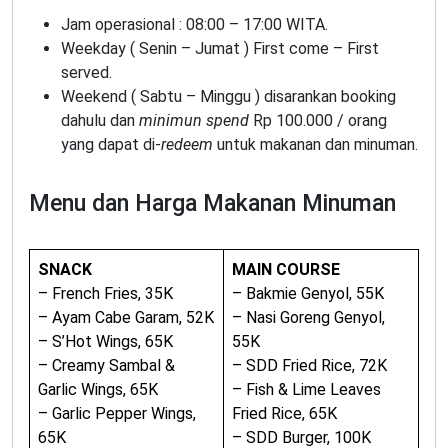
Jam operasional : 08:00 – 17:00 WITA.
Weekday ( Senin – Jumat ) First come – First
served.
Weekend ( Sabtu – Minggu ) disarankan booking
dahulu dan
minimun spend
Rp 100.000 / orang
yang dapat di-
redeem
untuk makanan dan minuman.
Menu dan Harga Makanan Minuman
SNACK
MAIN COURSE
– French Fries, 35K
– Bakmie Genyol, 55K
– Ayam Cabe Garam, 52K
– Nasi Goreng Genyol,
– S’Hot Wings, 65K
55K
– Creamy Sambal &
– SDD Fried Rice, 72K
Garlic Wings, 65K
– Fish & Lime Leaves
– Garlic Pepper Wings,
Fried Rice, 65K
65K
– SDD Burger, 100K