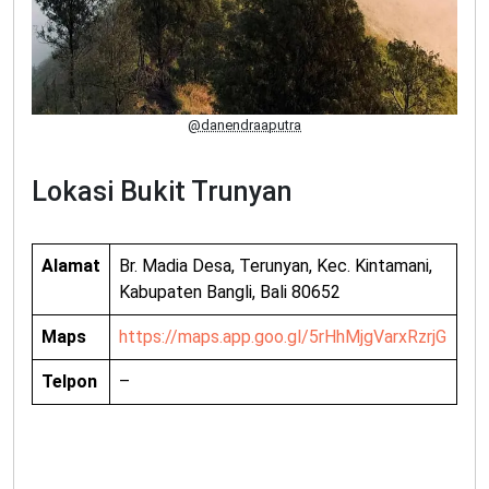
@danendraaputra
Lokasi Bukit Trunyan
Alamat
Br. Madia Desa, Terunyan, Kec. Kintamani,
Kabupaten Bangli, Bali 80652
Maps
https://maps.app.goo.gl/5rHhMjgVarxRzrjG
Telpon
–