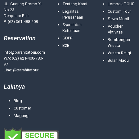
JL. Gunung Bromo XI
Tentang Kami
Lombok TOUR
No 23
Legalitas
Custom Tour
Denpasar Bali
Perusahaan
Sewa Mobil
P: (62) 361-488-208
Syarat dan
Voucher
Ketentuan
Aktivitas
Reservation
GDPR
Rombongan
B2B
Wisata
info@parahitatour.com
Wisata Religi
WA:
(62) 821-400-780-
Bulan Madu
97
Line: @parahitatour
Lainnya
Blog
Customer
Magang