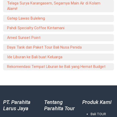
Telaga Surya Karangasem, Segarnya Main Air di Kolam
Alami!
Gatep Lawas Buleleng
Pahdi Specialty Coffee Kintamani
Amed Sunset Point
Daya Tarik dan Paket Tour Bali Nusa Penida
Ide Liburan ke Bali buat Keluarga
Rekomendasi Tempat Liburan ke Bali yang Hemat Budget
PT. Parahita
Tentang
Produk Kami
Larus Jaya
Parahita Tour
Bali TOUR