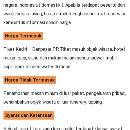
negara Indonesia ( domestik ). Apabila terdapat peserta dari
warga negara asing, harap untuk menghubungi staf reservasi
kami untuk informasi selisih harga.
Harga Termasuk
Tiket Kediri – Denpasar PP, Tiket masuk objek wisata, hotel,
makan pagi, siang dan makan malam sesuai jadwal, mobil,
supir, bbm, mineral water di mobil.
Harga Tidak Termasuk
Penambahan makan minum di luar paket, pengeluaran pribadi,
penambahan objek wisata di luar itinerary, tipping.
Syarat dan Ketentuan
Seluruh paket tour yang kami miliki, terdapat klausal syarat