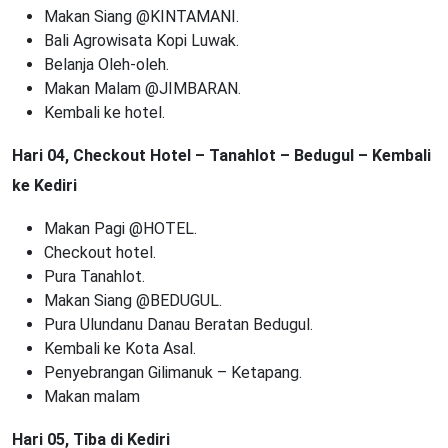
Makan Siang @KINTAMANI.
Bali Agrowisata Kopi Luwak.
Belanja Oleh-oleh.
Makan Malam @JIMBARAN.
Kembali ke hotel.
Hari 04, Checkout Hotel – Tanahlot – Bedugul – Kembali
ke Kediri
Makan Pagi @HOTEL.
Checkout hotel.
Pura Tanahlot.
Makan Siang @BEDUGUL.
Pura Ulundanu Danau Beratan Bedugul.
Kembali ke Kota Asal.
Penyebrangan Gilimanuk – Ketapang.
Makan malam
Hari 05, Tiba di Kediri