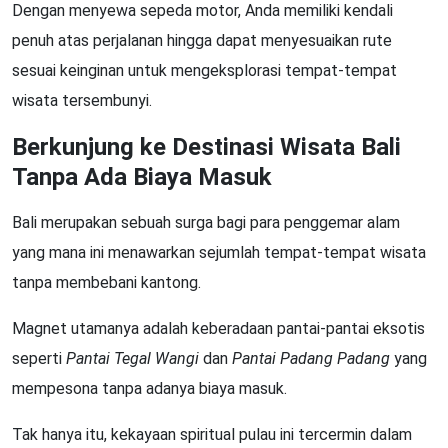
Dengan menyewa sepeda motor, Anda memiliki kendali
penuh atas perjalanan hingga dapat menyesuaikan rute
sesuai keinginan untuk mengeksplorasi tempat-tempat
wisata tersembunyi.
Berkunjung ke Destinasi Wisata Bali
Tanpa Ada Biaya Masuk
Bali merupakan sebuah surga bagi para penggemar alam
yang mana ini menawarkan sejumlah tempat-tempat wisata
tanpa membebani kantong.
Magnet utamanya adalah keberadaan pantai-pantai eksotis
seperti
Pantai Tegal Wangi
dan
Pantai Padang Padang
yang
mempesona tanpa adanya biaya masuk.
Tak hanya itu, kekayaan spiritual pulau ini tercermin dalam