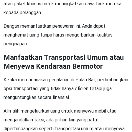
atau paket khusus untuk meningkatkan daya tarik mereka
kepada pelanggan.
Dengan memanfaatkan penawaran ini, Anda dapat
menghemat uang tanpa harus mengorbankan kualitas
penginapan.
Manfaatkan Transportasi Umum atau
Menyewa Kendaraan Bermotor
Ketika merencanakan perjalanan di Pulau Bali, pertimbangkan
opsi transportasi yang tidak hanya efisien tetapi juga
menguntungkan secara finansial.
Alih-alih mengeluarkan uang untuk menyewa mobil atau
mengandalkan taksi, ada pilihan lain yang patut
dipertimbangkan seperti transportasi umum atau menyewa