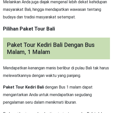
Melainkan Anda juga diajak mengenal lebih dekat kehidupan
masyarakat Bali, hingga mendapatkan wawasan tentang
budaya dan tradisi masyarakat setempat.
Pilihan Paket Tour Bali
Paket Tour Kediri Bali Dengan Bus
Malam, 1 Malam
Mendapatkan kenangan manis berlibur di pulau Bali tak harus
melewatkannya dengan waktu yang panjang.
Paket Tour Kediri Bali
dengan Bus 1 malam dapat
mengantarkan Anda untuk mendapatkan segudang
pengalaman seru dalam menikmati liburan.