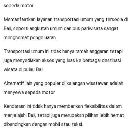
sepeda motor.
Memanfaatkan layanan transportasi umum yang tersedia di
Bali, seperti angkutan umum dan bus pariwisata sangat
menghemat pengeluaran.
Transportasi umum ini tidak hanya ramah anggaran tetapi
juga menyediakan akses yang luas ke berbagai destinasi
wisata di pulau Bali.
Alternatif lain yang populer di kalangan wisatawan adalah
menyewa sepeda motor.
Kendaraan ini tidak hanya memberikan fleksibilitas dalam
menjelajahi Bali, tetapi juga merupakan pilihan lebih hemat
dibandingkan dengan mobil atau taksi.