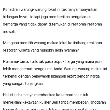
Kehadiran warung-warung lokal ini tak hanya menyajikan
hidangan lezat, tetapi juga memberikan pengalaman
berharga yang tidak dapat ditemukan di restoran-restoran
mewah.
Mengapa memilih warung makan lokal ketimbang restoran-
restoran wisata yang mungkin lebih nyaman?
Pertama-tama, terletak pada aspek harga yang mana jauh
lebih menghemat pengeluran Anda. Warung-warung makan ini
terkenal dengan penawaran hidangan lezat dengan harga
yang sangat terjangkau .
Hal ini tidak hanya memberikan kesempatan untuk
menjelajahi kekayaan kuliner Bali tanpa membebani anggaran
liburan Anda, tetapi juga untuk merasakan kearifan lokal