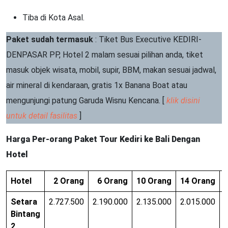
Tiba di Kota Asal.
Paket sudah termasuk
: Tiket Bus Executive KEDIRI-
DENPASAR PP, Hotel 2 malam sesuai pilihan anda, tiket
masuk objek wisata, mobil, supir, BBM, makan sesuai jadwal,
air mineral di kendaraan, gratis 1x Banana Boat atau
mengunjungi patung Garuda Wisnu Kencana. [
klik disini
untuk detail fasilitas
]
Harga Per-orang Paket Tour Kediri ke Bali Dengan
Hotel
Hotel
2 Orang
6 Orang
10 Orang
14 Orang
Setara
2.727.500
2.190.000
2.135.000
2.015.000
Bintang
2