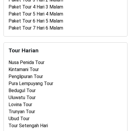
Paket Tour 4 Hari 3 Malam
Paket Tour 5 Hari 4 Malam
Paket Tour 6 Hari 5 Malam
Paket Tour 7 Hari 6 Malam
Tour Harian
Nusa Penida Tour
Kintamani Tour
Penglipuran Tour
Pura Lempuyang Tour
Bedugul Tour
Uluwatu Tour
Lovina Tour
Trunyan Tour
Ubud Tour
Tour Setengah Hari