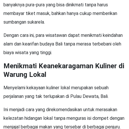
banyaknya pura-pura yang bisa dinikmati tanpa harus
membayar tiket masuk, bahkan hanya cukup memberikan
sumbangan sukarela.
Dengan cara ini, para wisatawan dapat menikmati keindahan
alam dan kearifan budaya Bali tanpa merasa terbebani oleh
biaya wisata yang tinggi.
Menikmati Keanekaragaman Kuliner di
Warung Lokal
Menyelami kekayaan kuliner lokal merupakan sebuah
perjalanan yang tak terlupakan di Pulau Dewata, Bali.
Ini menjadi cara yang direkomendasikan untuk merasakan
kelezatan hidangan lokal tanpa menguras isi dompet dengan
menjajal berbagai makan yang tersebar di berbagai penjuru.