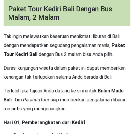
Paket Tour Kediri Bali Dengan Bus
Malam, 2 Malam
Tak ingin melewatkan keseruan menikmati liburan di Bali
dengan mendapatkan segudang pengalaman manis,
Paket
Tour Kediri Bali
dengan Bus 2 malam bisa Anda pilih.
Durasi kunjungan wisata dalam paket ini dapat memberikan
kenangan tak terlupakan selama Anda berada di Bali.
Terlebih jika tujuan Anda datang ke sini untuk
Bulan Madu
Bali
, Tim
ParahitaTour
siap memberikan pengalaman liburan
romantis yang mengenangkan.
Hari 01, Pemberangkatan dari
Kediri