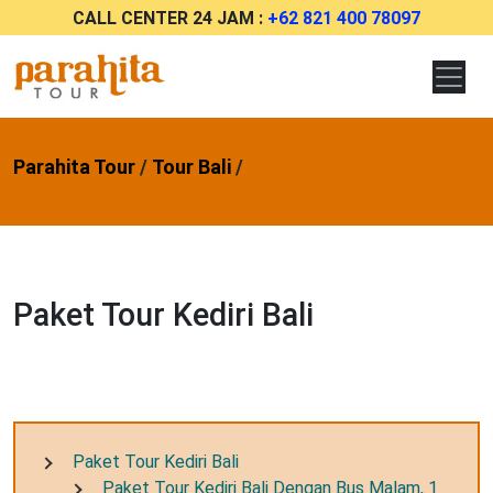
CALL CENTER 24 JAM :
+62 821 400 78097
Parahita Tour
/
Tour Bali
/
Paket Tour Kediri Bali
Paket Tour Kediri Bali
Paket Tour Kediri Bali Dengan Bus Malam, 1