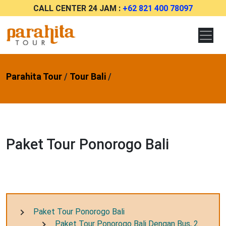
CALL CENTER 24 JAM :
+62 821 400 78097
Parahita Tour
/
Tour Bali
/
Paket Tour Ponorogo Bali
Paket Tour Ponorogo Bali
Paket Tour Ponorogo Bali Dengan Bus, 2