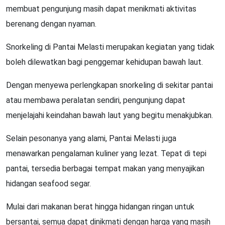
membuat pengunjung masih dapat menikmati aktivitas
berenang dengan nyaman.
Snorkeling di Pantai Melasti merupakan kegiatan yang tidak
boleh dilewatkan bagi penggemar kehidupan bawah laut.
Dengan menyewa perlengkapan snorkeling di sekitar pantai
atau membawa peralatan sendiri, pengunjung dapat
menjelajahi keindahan bawah laut yang begitu menakjubkan.
Selain pesonanya yang alami, Pantai Melasti juga
menawarkan pengalaman kuliner yang lezat. Tepat di tepi
pantai, tersedia berbagai tempat makan yang menyajikan
hidangan seafood segar.
Mulai dari makanan berat hingga hidangan ringan untuk
bersantai, semua dapat dinikmati dengan harga yang masih