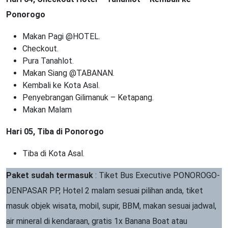
Ponorogo
Makan Pagi @HOTEL.
Checkout.
Pura Tanahlot.
Makan Siang @TABANAN.
Kembali ke Kota Asal.
Penyebrangan Gilimanuk – Ketapang.
Makan Malam
Hari 05, Tiba di Ponorogo
Tiba di Kota Asal.
Paket sudah termasuk
: Tiket Bus Executive PONOROGO-
DENPASAR PP, Hotel 2 malam sesuai pilihan anda, tiket
masuk objek wisata, mobil, supir, BBM, makan sesuai jadwal,
air mineral di kendaraan, gratis 1x Banana Boat atau