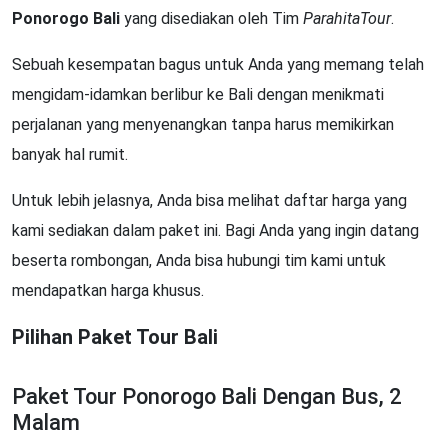
Ponorogo Bali
yang disediakan oleh Tim
ParahitaTour
.
Sebuah kesempatan bagus untuk Anda yang memang telah
mengidam-idamkan berlibur ke Bali dengan menikmati
perjalanan yang menyenangkan tanpa harus memikirkan
banyak hal rumit.
Untuk lebih jelasnya, Anda bisa melihat daftar harga yang
kami sediakan dalam paket ini. Bagi Anda yang ingin datang
beserta rombongan, Anda bisa hubungi tim kami untuk
mendapatkan harga khusus.
Pilihan Paket Tour Bali
Paket Tour Ponorogo Bali Dengan Bus, 2
Malam