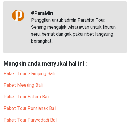
#ParaMin
Panggilan untuk admin Parahita Tour.
Senang mengajak wisatawan untuk liburan
seru, hemat dan gak pakai ribet langsung
berangkat.
Mungkin anda menyukai hal ini :
Paket Tour Glamping Bali
Paket Meeting Bali
Paket Tour Batam Bali
Paket Tour Pontianak Bali
Paket Tour Purwodadi Bali