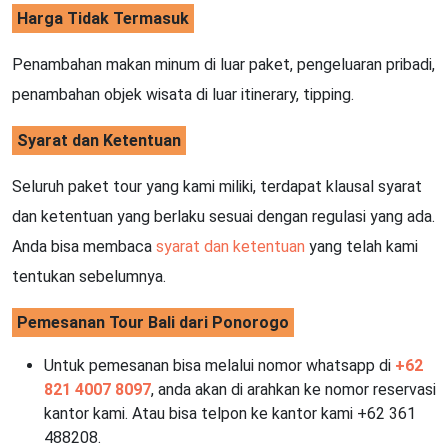
Harga Tidak Termasuk
Penambahan makan minum di luar paket, pengeluaran pribadi,
penambahan objek wisata di luar itinerary, tipping.
Syarat dan Ketentuan
Seluruh paket tour yang kami miliki, terdapat klausal syarat
dan ketentuan yang berlaku sesuai dengan regulasi yang ada.
Anda bisa membaca
syarat dan ketentuan
yang telah kami
tentukan sebelumnya.
Pemesanan Tour Bali dari Ponorogo
Untuk pemesanan bisa melalui nomor whatsapp di
+62
821 4007 8097
, anda akan di arahkan ke nomor reservasi
kantor kami. Atau bisa telpon ke kantor kami +62 361
488208.