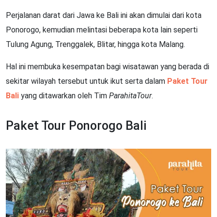
Perjalanan darat dari Jawa ke Bali ini akan dimulai dari kota
Ponorogo, kemudian melintasi beberapa kota lain seperti
Tulung Agung, Trenggalek, Blitar, hingga kota Malang.
Hal ini membuka kesempatan bagi wisatawan yang berada di
sekitar wilayah tersebut untuk ikut serta dalam
Paket Tour
Bali
yang ditawarkan oleh Tim
ParahitaTour
.
Paket Tour Ponorogo Bali