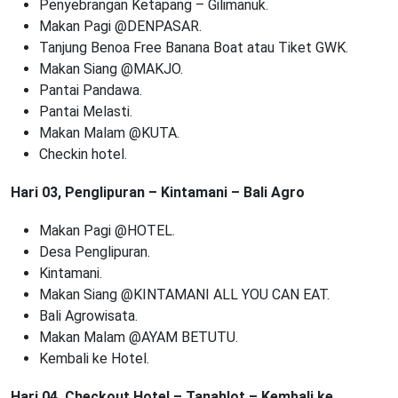
Penyebrangan Ketapang – Gilimanuk.
Makan Pagi @DENPASAR.
Tanjung Benoa Free Banana Boat atau Tiket GWK.
Makan Siang @MAKJO.
Pantai Pandawa.
Pantai Melasti.
Makan Malam @KUTA.
Checkin hotel.
Hari 03, Penglipuran – Kintamani – Bali Agro
Makan Pagi @HOTEL.
Desa Penglipuran.
Kintamani.
Makan Siang @KINTAMANI ALL YOU CAN EAT.
Bali Agrowisata.
Makan Malam @AYAM BETUTU.
Kembali ke Hotel.
Hari 04, Checkout Hotel – Tanahlot – Kembali ke