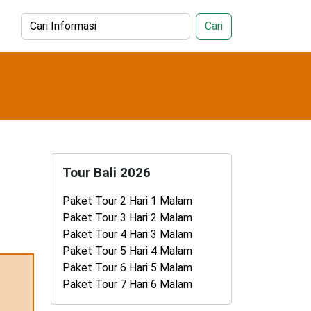
Cari
Tour Bali 2026
Paket Tour 2 Hari 1 Malam
Paket Tour 3 Hari 2 Malam
Paket Tour 4 Hari 3 Malam
Paket Tour 5 Hari 4 Malam
Paket Tour 6 Hari 5 Malam
Paket Tour 7 Hari 6 Malam