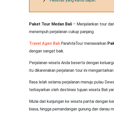
Fasilitas yang kamu dapat
Paket Tour Medan Bali
– Menjalankan tour dar
menempuh perjalanan cukup panjang.
Travel Agen Bali
ParahitaTour
menawarkan
Pak
dengan sangat baik.
Perjalanan wisata Anda beserta dengan keluarg
itu dikarenakan perjalanan tour ini mengantarkan
Rasa lelah selama perjalanan menuju pulau De
terbayarkan oleh destinasi tujuan wisata Bali y
Mulai dari kunjungan ke wisata pantai dengan ke
biasa, hingga pemandangan gunung dan danau m