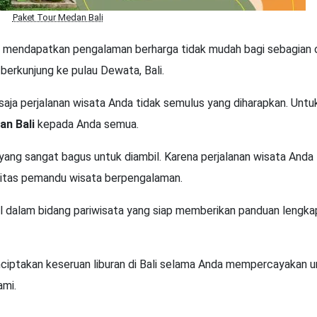
Paket Tour Medan Bali
 mendapatkan pengalaman berharga tidak mudah bagi sebagian 
erkunjung ke pulau Dewata, Bali.
a perjalanan wisata Anda tidak semulus yang diharapkan. Untuk
an Bali
kepada Anda semua.
yang sangat bagus untuk diambil. Karena perjalanan wisata Anda 
itas pemandu wisata berpengalaman.
 dalam bidang pariwisata yang siap memberikan panduan lengka
nciptakan keseruan liburan di Bali selama Anda mempercayakan u
ami.