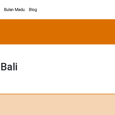
Bulan Madu
Blog
Bali