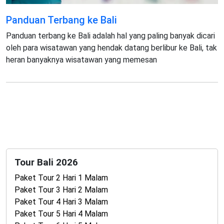
Panduan Terbang ke Bali
Panduan terbang ke Bali adalah hal yang paling banyak dicari
oleh para wisatawan yang hendak datang berlibur ke Bali, tak
heran banyaknya wisatawan yang memesan
Tour Bali 2026
Paket Tour 2 Hari 1 Malam
Paket Tour 3 Hari 2 Malam
Paket Tour 4 Hari 3 Malam
Paket Tour 5 Hari 4 Malam