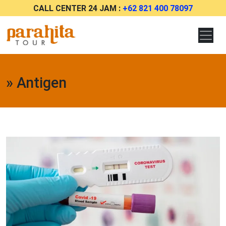
CALL CENTER 24 JAM :
+62 821 400 78097
» Antigen