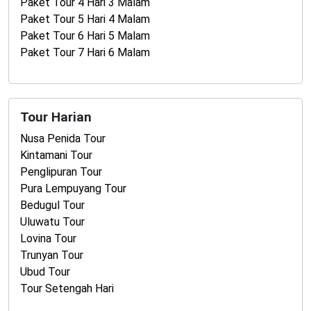
Paket Tour 4 Hari 3 Malam
Paket Tour 5 Hari 4 Malam
Paket Tour 6 Hari 5 Malam
Paket Tour 7 Hari 6 Malam
Tour Harian
Nusa Penida Tour
Kintamani Tour
Penglipuran Tour
Pura Lempuyang Tour
Bedugul Tour
Uluwatu Tour
Lovina Tour
Trunyan Tour
Ubud Tour
Tour Setengah Hari