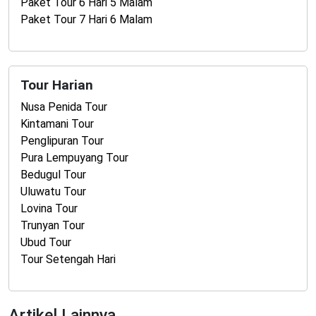
Paket Tour 6 Hari 5 Malam
Paket Tour 7 Hari 6 Malam
Tour Harian
Nusa Penida Tour
Kintamani Tour
Penglipuran Tour
Pura Lempuyang Tour
Bedugul Tour
Uluwatu Tour
Lovina Tour
Trunyan Tour
Ubud Tour
Tour Setengah Hari
Artikel Lainnya