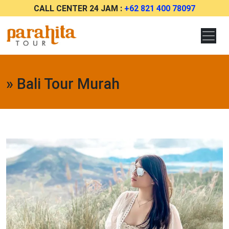
CALL CENTER 24 JAM :
+62 821 400 78097
» Bali Tour Murah