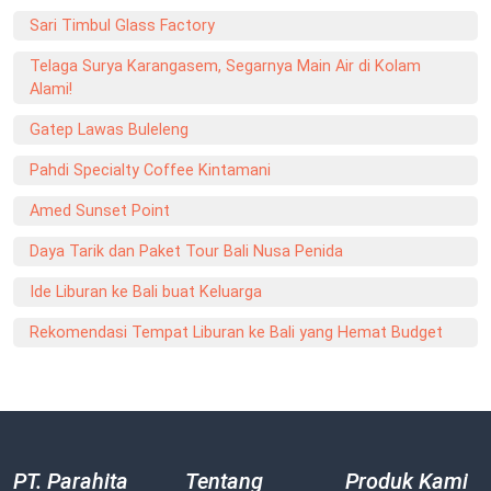
Sari Timbul Glass Factory
Telaga Surya Karangasem, Segarnya Main Air di Kolam
Alami!
Gatep Lawas Buleleng
Pahdi Specialty Coffee Kintamani
Amed Sunset Point
Daya Tarik dan Paket Tour Bali Nusa Penida
Ide Liburan ke Bali buat Keluarga
Rekomendasi Tempat Liburan ke Bali yang Hemat Budget
PT. Parahita
Tentang
Produk Kami