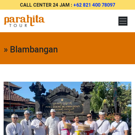
CALL CENTER 24 JAM :
+62 821 400 78097
» Blambangan