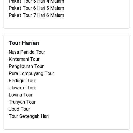
Paket Tour 5 Hari 4 Malam
Paket Tour 6 Hari 5 Malam
Paket Tour 7 Hari 6 Malam
Tour Harian
Nusa Penida Tour
Kintamani Tour
Penglipuran Tour
Pura Lempuyang Tour
Bedugul Tour
Uluwatu Tour
Lovina Tour
Trunyan Tour
Ubud Tour
Tour Setengah Hari