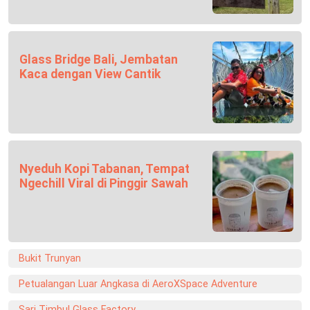
Glass Bridge Bali, Jembatan
Kaca dengan View Cantik
Nyeduh Kopi Tabanan, Tempat
Ngechill Viral di Pinggir Sawah
Bukit Trunyan
Petualangan Luar Angkasa di AeroXSpace Adventure
Sari Timbul Glass Factory