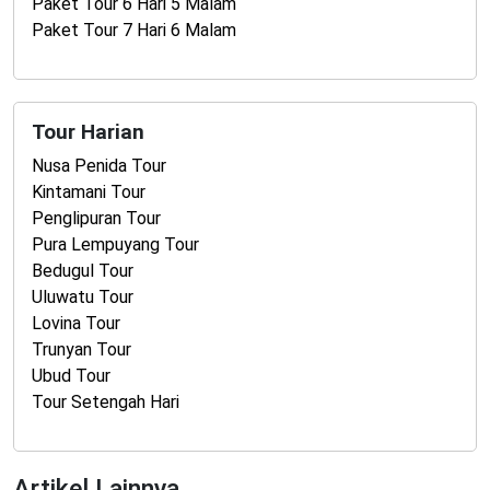
Paket Tour 6 Hari 5 Malam
Paket Tour 7 Hari 6 Malam
Tour Harian
Nusa Penida Tour
Kintamani Tour
Penglipuran Tour
Pura Lempuyang Tour
Bedugul Tour
Uluwatu Tour
Lovina Tour
Trunyan Tour
Ubud Tour
Tour Setengah Hari
Artikel Lainnya